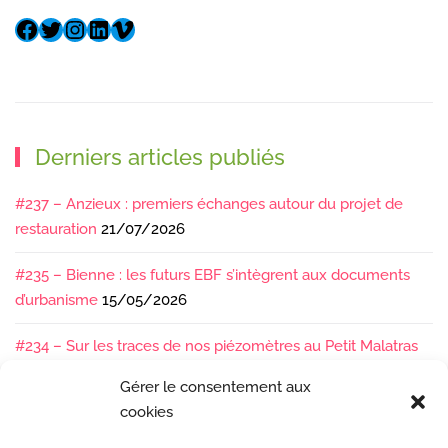
Derniers articles publiés
#237 – Anzieux : premiers échanges autour du projet de
restauration
21/07/2026
#235 – Bienne : les futurs EBF s’intègrent aux documents
d’urbanisme
15/05/2026
#234 – Sur les traces de nos piézomètres au Petit Malatras
13/05/2026
Gérer le consentement aux
cookies
#233 – Les sédiments, ça se suit en équipe !
17/04/2026