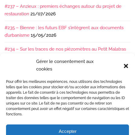
#237 – Anzieux : premiers échanges autour du projet de
restauration
21/07/2026
#235 – Bienne : les futurs EBF s’intègrent aux documents
d’urbanisme
15/05/2026
#234 – Sur les traces de nos piézomètres au Petit Malatras
13/05/2026
Gérer le consentement aux
cookies
#233 – Les sédiments, ça se suit en équipe !
17/04/2026
Pour offrir les meilleures expériences, nous utilisons des technologies
#232 – Sur le terrain avec l’Isère : ça bouge sous nos pieds !
telles que les cookies pour stocker et/ou accéder aux informations des
07/04/2026
appareils. Le fait de consentir à ces technologies nous permettra de
traiter des données telles que le comportement de navigation ou les ID
uniques sur ce site. Le fait de ne pas consentir ou de retirer son
consentement peut avoir un effet négatif sur certaines caractéristiques et
fonctions.
Accepter