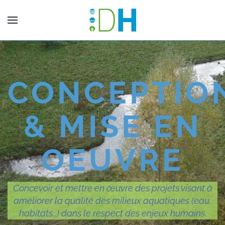
CONCEPTIO
& MISE EN
OEUVRE
Concevoir et mettre en œuvre des projets visant à
améliorer la qualité des milieux aquatiques (eau,
habitats…) dans le respect des enjeux humains.