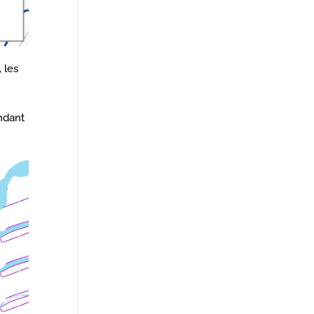
 les
ndant