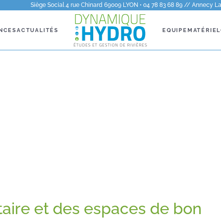
Siège Social 4 rue Chinard 69009 LYON • 04 78 83 68 89 // Annecy La 
NCES
ACTUALITÉS
EQUIPE
MATÉRIEL
taire et des espaces de bon