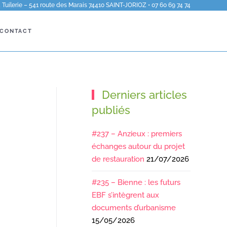
Tuilerie – 541 route des Marais 74410 SAINT-JORIOZ • 07 60 69 74 74
CONTACT
Derniers articles
publiés
#237 – Anzieux : premiers
échanges autour du projet
de restauration
21/07/2026
#235 – Bienne : les futurs
EBF s’intègrent aux
documents d’urbanisme
15/05/2026