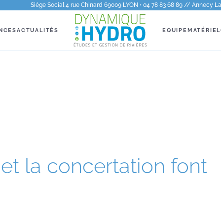
Siège Social 4 rue Chinard 69009 LYON • 04 78 83 68 89 // Annecy La 
NCES
ACTUALITÉS
EQUIPE
MATÉRIEL
et la concertation font