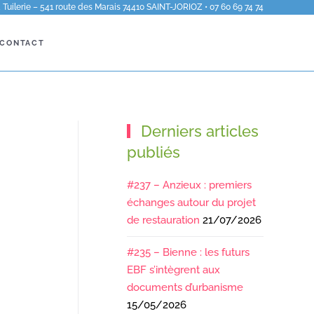
Tuilerie – 541 route des Marais 74410 SAINT-JORIOZ • 07 60 69 74 74
CONTACT
Derniers articles
publiés
#237 – Anzieux : premiers
échanges autour du projet
de restauration
21/07/2026
#235 – Bienne : les futurs
EBF s’intègrent aux
documents d’urbanisme
15/05/2026