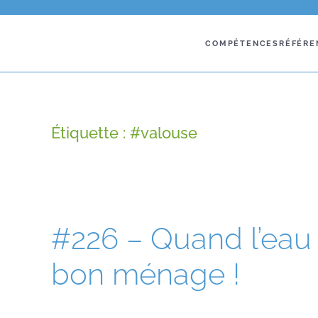
COMPÉTENCES
RÉFÉRE
Étiquette :
#valouse
#226 – Quand l’eau 
bon ménage !