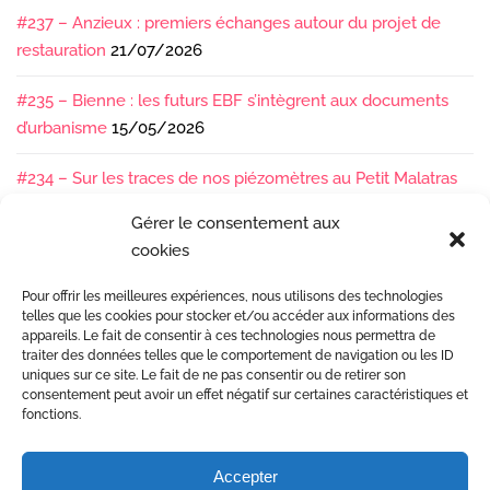
#237 – Anzieux : premiers échanges autour du projet de
restauration
21/07/2026
#235 – Bienne : les futurs EBF s’intègrent aux documents
d’urbanisme
15/05/2026
#234 – Sur les traces de nos piézomètres au Petit Malatras
13/05/2026
Gérer le consentement aux
cookies
#233 – Les sédiments, ça se suit en équipe !
17/04/2026
Pour offrir les meilleures expériences, nous utilisons des technologies
#232 – Sur le terrain avec l’Isère : ça bouge sous nos pieds !
telles que les cookies pour stocker et/ou accéder aux informations des
07/04/2026
appareils. Le fait de consentir à ces technologies nous permettra de
traiter des données telles que le comportement de navigation ou les ID
uniques sur ce site. Le fait de ne pas consentir ou de retirer son
consentement peut avoir un effet négatif sur certaines caractéristiques et
fonctions.
Accepter