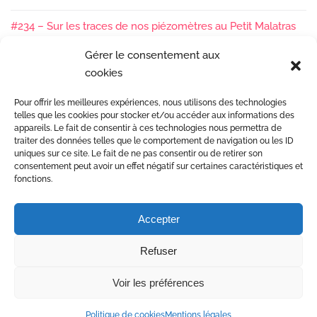
#234 – Sur les traces de nos piézomètres au Petit Malatras
13/05/2026
Gérer le consentement aux
cookies
#233 – Les sédiments, ça se suit en équipe !
17/04/2026
Pour offrir les meilleures expériences, nous utilisons des technologies
#232 – Sur le terrain avec l’Isère : ça bouge sous nos pieds !
telles que les cookies pour stocker et/ou accéder aux informations des
07/04/2026
appareils. Le fait de consentir à ces technologies nous permettra de
traiter des données telles que le comportement de navigation ou les ID
uniques sur ce site. Le fait de ne pas consentir ou de retirer son
consentement peut avoir un effet négatif sur certaines caractéristiques et
fonctions.
Accepter
Etudes et gestion des rivières
Refuser
Mentions Légales
© Copyright 2017 Dynamique Hydro •
Voir les préférences
Conception site web Agence Citron Zébré à Valence
Politique de cookies
Mentions légales