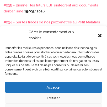
#235 – Bienne : les futurs EBF s’intègrent aux documents
d’urbanisme
15/05/2026
#234 – Sur les traces de nos piézomètres au Petit Malatras
13/05/2026
Gérer le consentement aux
cookies
#233 – Les sédiments, ça se suit en équipe !
17/04/2026
Pour offrir les meilleures expériences, nous utilisons des technologies
#232 – Sur le terrain avec l’Isère : ça bouge sous nos pieds !
telles que les cookies pour stocker et/ou accéder aux informations des
07/04/2026
appareils. Le fait de consentir à ces technologies nous permettra de
traiter des données telles que le comportement de navigation ou les ID
uniques sur ce site. Le fait de ne pas consentir ou de retirer son
consentement peut avoir un effet négatif sur certaines caractéristiques et
fonctions.
Accepter
Etudes et gestion des rivières
Refuser