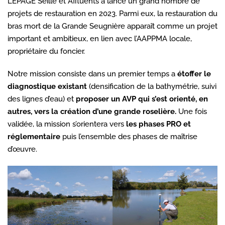
L’EPAGE Seille et Affluents a lancé un grand nombre de
projets de restauration en 2023. Parmi eux, la restauration du
bras mort de la Grande Seugnière apparaît comme un projet
important et ambitieux, en lien avec l’AAPPMA locale,
propriétaire du foncier.
Notre mission consiste dans un premier temps a
étoffer le
diagnostique existant
(densification de la bathymétrie, suivi
des lignes d’eau) et
proposer un AVP qui s’est orienté, en
autres, vers la création d’une grande roselière.
Une fois
validée, la mission s’orientera vers
les phases PRO et
réglementaire
puis l’ensemble des phases de maîtrise
d’œuvre.