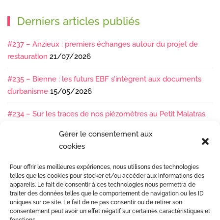
Derniers articles publiés
#237 – Anzieux : premiers échanges autour du projet de
restauration
21/07/2026
#235 – Bienne : les futurs EBF s’intègrent aux documents
d’urbanisme
15/05/2026
#234 – Sur les traces de nos piézomètres au Petit Malatras
13/05/2026
Gérer le consentement aux
cookies
#233 – Les sédiments, ça se suit en équipe !
17/04/2026
Pour offrir les meilleures expériences, nous utilisons des technologies
#232 – Sur le terrain avec l’Isère : ça bouge sous nos pieds !
telles que les cookies pour stocker et/ou accéder aux informations des
07/04/2026
appareils. Le fait de consentir à ces technologies nous permettra de
traiter des données telles que le comportement de navigation ou les ID
uniques sur ce site. Le fait de ne pas consentir ou de retirer son
consentement peut avoir un effet négatif sur certaines caractéristiques et