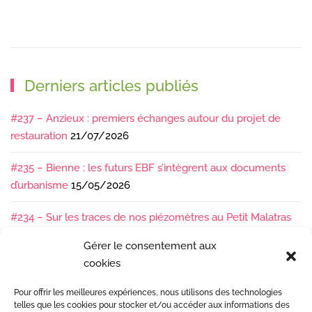
Derniers articles publiés
#237 – Anzieux : premiers échanges autour du projet de
restauration
21/07/2026
#235 – Bienne : les futurs EBF s’intègrent aux documents
d’urbanisme
15/05/2026
#234 – Sur les traces de nos piézomètres au Petit Malatras
13/05/2026
Gérer le consentement aux
cookies
#233 – Les sédiments, ça se suit en équipe !
17/04/2026
Pour offrir les meilleures expériences, nous utilisons des technologies
#232 – Sur le terrain avec l’Isère : ça bouge sous nos pieds !
telles que les cookies pour stocker et/ou accéder aux informations des