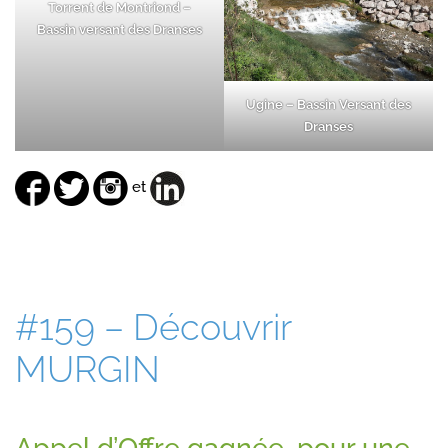
Torrent de Montriond –
Bassin versant des Dranses
Ugine – Bassin Versant des
Dranses
et
#159 – Découvrir
MURGIN
Appel d’Offre gagnée, pour une