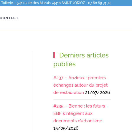
Tuilerie – 541 route des Marais 74410 SAINT-JORIOZ • 07 60 69 74 74
CONTACT
Derniers articles
publiés
#237 – Anzieux : premiers
échanges autour du projet
de restauration
21/07/2026
#235 – Bienne : les futurs
EBF s’intègrent aux
documents d’urbanisme
15/05/2026