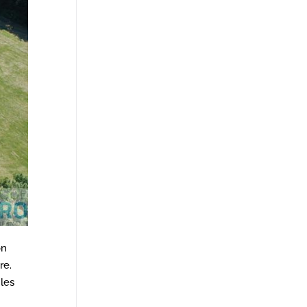
on
re.
 les