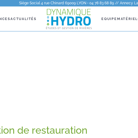
Siège Social 4 rue Chinard 69009 LYON • 04 78 83 68 89 // Annecy La 
NCES
ACTUALITÉS
EQUIPE
MATÉRIEL
tion de restauration