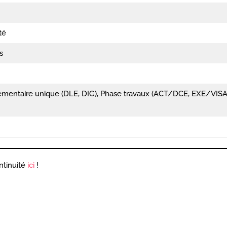
té
s
ementaire unique (DLE, DIG), Phase travaux (ACT/DCE, EXE/VISA
ntinuité
ici
!