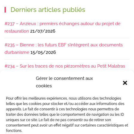
Derniers articles publiés
#237 – Anzieux : premiers échanges autour du projet de
restauration
21/07/2026
#235 – Bienne : les futurs EBF s’intègrent aux documents
d’urbanisme
15/05/2026
#234 – Sur les traces de nos piézomètres au Petit Malatras
13/05/2026
Gérer le consentement aux
cookies
#233 – Les sédiments, ça se suit en équipe !
17/04/2026
Pour offrir les meilleures expériences, nous utilisons des technologies
#232 – Sur le terrain avec l’Isère : ça bouge sous nos pieds !
telles que les cookies pour stocker et/ou accéder aux informations des
07/04/2026
appareils. Le fait de consentir à ces technologies nous permettra de
traiter des données telles que le comportement de navigation ou les ID
uniques sur ce site. Le fait de ne pas consentir ou de retirer son
consentement peut avoir un effet négatif sur certaines caractéristiques et
fonctions.