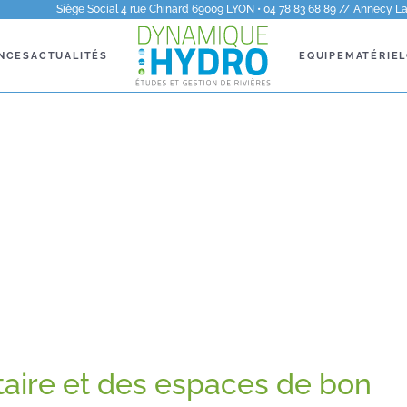
Siège Social 4 rue Chinard 69009 LYON • 04 78 83 68 89 // Annecy La 
NCES
ACTUALITÉS
EQUIPE
MATÉRIEL
taire et des espaces de bon