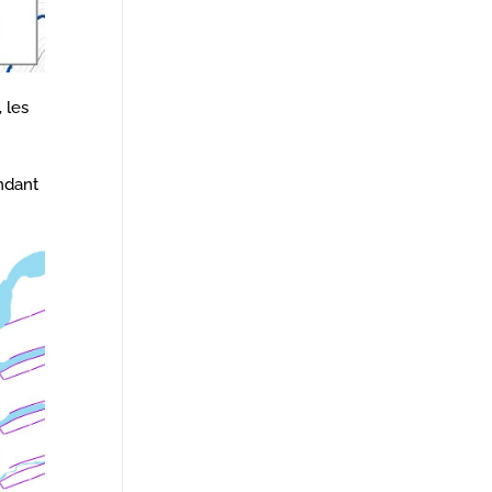
 les
ndant