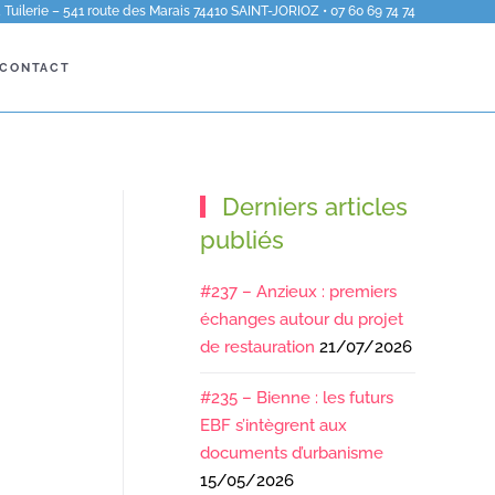
Tuilerie – 541 route des Marais 74410 SAINT-JORIOZ • 07 60 69 74 74
CONTACT
Derniers articles
publiés
#237 – Anzieux : premiers
échanges autour du projet
de restauration
21/07/2026
#235 – Bienne : les futurs
EBF s’intègrent aux
documents d’urbanisme
15/05/2026