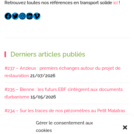
Retrouvez toutes nos références en transport solide
ici
!
Derniers articles publiés
#237 – Anzieux : premiers échanges autour du projet de
restauration
21/07/2026
#235 – Bienne : les futurs EBF s’intègrent aux documents
d’urbanisme
15/05/2026
#234 – Sur les traces de nos piézomètres au Petit Malatras
13/05/2026
Gérer le consentement aux
cookies
#233 – Les sédiments, ça se suit en équipe !
17/04/2026