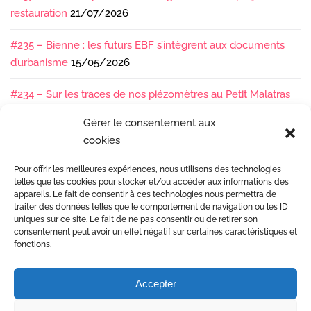
restauration
21/07/2026
#235 – Bienne : les futurs EBF s’intègrent aux documents
d’urbanisme
15/05/2026
#234 – Sur les traces de nos piézomètres au Petit Malatras
13/05/2026
Gérer le consentement aux
cookies
#233 – Les sédiments, ça se suit en équipe !
17/04/2026
Pour offrir les meilleures expériences, nous utilisons des technologies
#232 – Sur le terrain avec l’Isère : ça bouge sous nos pieds !
telles que les cookies pour stocker et/ou accéder aux informations des
07/04/2026
appareils. Le fait de consentir à ces technologies nous permettra de
traiter des données telles que le comportement de navigation ou les ID
uniques sur ce site. Le fait de ne pas consentir ou de retirer son
consentement peut avoir un effet négatif sur certaines caractéristiques et
fonctions.
Accepter