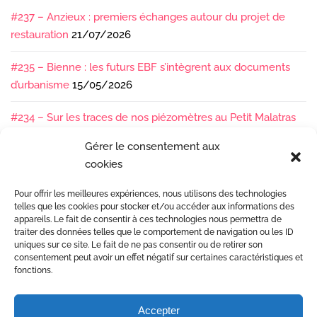
#237 – Anzieux : premiers échanges autour du projet de
restauration
21/07/2026
#235 – Bienne : les futurs EBF s’intègrent aux documents
d’urbanisme
15/05/2026
#234 – Sur les traces de nos piézomètres au Petit Malatras
13/05/2026
Gérer le consentement aux
cookies
#233 – Les sédiments, ça se suit en équipe !
17/04/2026
Pour offrir les meilleures expériences, nous utilisons des technologies
#232 – Sur le terrain avec l’Isère : ça bouge sous nos pieds !
telles que les cookies pour stocker et/ou accéder aux informations des
07/04/2026
appareils. Le fait de consentir à ces technologies nous permettra de
traiter des données telles que le comportement de navigation ou les ID
uniques sur ce site. Le fait de ne pas consentir ou de retirer son
consentement peut avoir un effet négatif sur certaines caractéristiques et
fonctions.
Accepter