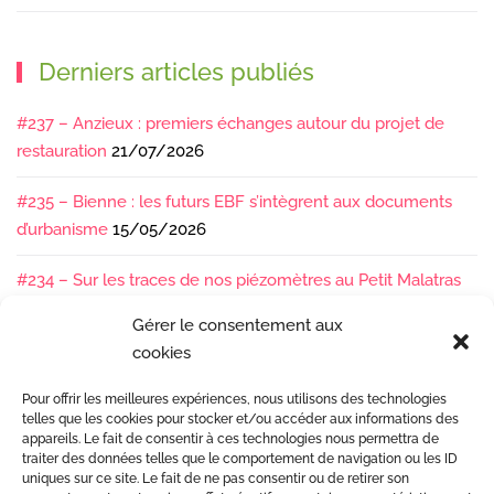
Derniers articles publiés
#237 – Anzieux : premiers échanges autour du projet de
restauration
21/07/2026
#235 – Bienne : les futurs EBF s’intègrent aux documents
d’urbanisme
15/05/2026
#234 – Sur les traces de nos piézomètres au Petit Malatras
13/05/2026
Gérer le consentement aux
cookies
#233 – Les sédiments, ça se suit en équipe !
17/04/2026
Pour offrir les meilleures expériences, nous utilisons des technologies
#232 – Sur le terrain avec l’Isère : ça bouge sous nos pieds !
telles que les cookies pour stocker et/ou accéder aux informations des
07/04/2026
appareils. Le fait de consentir à ces technologies nous permettra de
traiter des données telles que le comportement de navigation ou les ID
uniques sur ce site. Le fait de ne pas consentir ou de retirer son