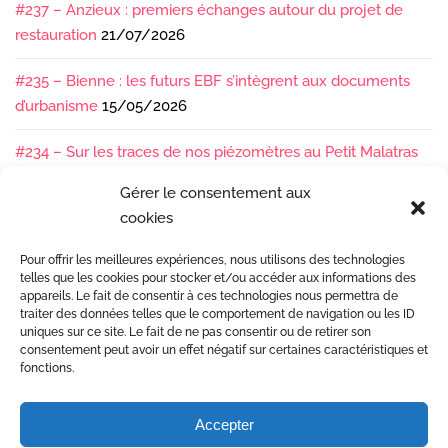
#237 – Anzieux : premiers échanges autour du projet de
restauration
21/07/2026
#235 – Bienne : les futurs EBF s’intègrent aux documents
d’urbanisme
15/05/2026
#234 – Sur les traces de nos piézomètres au Petit Malatras
13/05/2026
Gérer le consentement aux
cookies
#233 – Les sédiments, ça se suit en équipe !
17/04/2026
Pour offrir les meilleures expériences, nous utilisons des technologies
#232 – Sur le terrain avec l’Isère : ça bouge sous nos pieds !
telles que les cookies pour stocker et/ou accéder aux informations des
07/04/2026
appareils. Le fait de consentir à ces technologies nous permettra de
traiter des données telles que le comportement de navigation ou les ID
uniques sur ce site. Le fait de ne pas consentir ou de retirer son
consentement peut avoir un effet négatif sur certaines caractéristiques et
fonctions.
Accepter