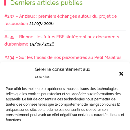
Derniers articles publiés
#237 – Anzieux : premiers échanges autour du projet de
restauration
21/07/2026
#235 – Bienne : les futurs EBF s’intègrent aux documents
d’urbanisme
15/05/2026
#234 – Sur les traces de nos piézomètres au Petit Malatras
13/05/2026
Gérer le consentement aux
cookies
#233 – Les sédiments, ça se suit en équipe !
17/04/2026
Pour offrir les meilleures expériences, nous utilisons des technologies
#232 – Sur le terrain avec l’Isère : ça bouge sous nos pieds !
telles que les cookies pour stocker et/ou accéder aux informations des
07/04/2026
appareils. Le fait de consentir à ces technologies nous permettra de
traiter des données telles que le comportement de navigation ou les ID
uniques sur ce site. Le fait de ne pas consentir ou de retirer son
consentement peut avoir un effet négatif sur certaines caractéristiques et
fonctions.