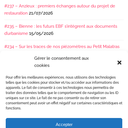
#237 – Anzieux : premiers échanges autour du projet de
restauration
21/07/2026
#235 – Bienne : les futurs EBF s’intègrent aux documents
d’urbanisme
15/05/2026
#234 – Sur les traces de nos piézomètres au Petit Malatras
13/05/2026
Gérer le consentement aux
cookies
#233 – Les sédiments, ça se suit en équipe !
17/04/2026
Pour offrir les meilleures expériences, nous utilisons des technologies
#232 – Sur le terrain avec l’Isère : ça bouge sous nos pieds !
telles que les cookies pour stocker et/ou accéder aux informations des
07/04/2026
appareils. Le fait de consentir à ces technologies nous permettra de
traiter des données telles que le comportement de navigation ou les ID
uniques sur ce site. Le fait de ne pas consentir ou de retirer son
consentement peut avoir un effet négatif sur certaines caractéristiques et
fonctions.
Accepter