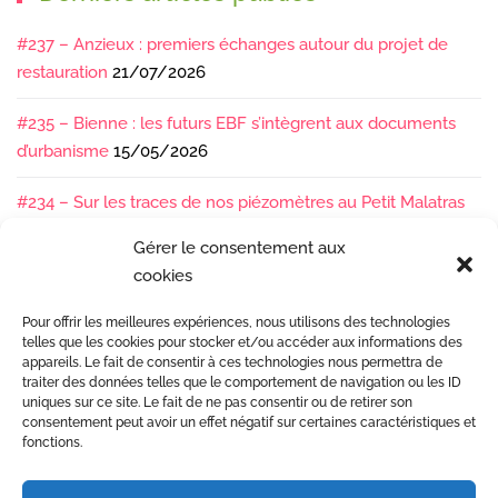
#237 – Anzieux : premiers échanges autour du projet de
restauration
21/07/2026
#235 – Bienne : les futurs EBF s’intègrent aux documents
d’urbanisme
15/05/2026
#234 – Sur les traces de nos piézomètres au Petit Malatras
13/05/2026
Gérer le consentement aux
cookies
#233 – Les sédiments, ça se suit en équipe !
17/04/2026
Pour offrir les meilleures expériences, nous utilisons des technologies
#232 – Sur le terrain avec l’Isère : ça bouge sous nos pieds !
telles que les cookies pour stocker et/ou accéder aux informations des
07/04/2026
appareils. Le fait de consentir à ces technologies nous permettra de
traiter des données telles que le comportement de navigation ou les ID
uniques sur ce site. Le fait de ne pas consentir ou de retirer son
consentement peut avoir un effet négatif sur certaines caractéristiques et
fonctions.