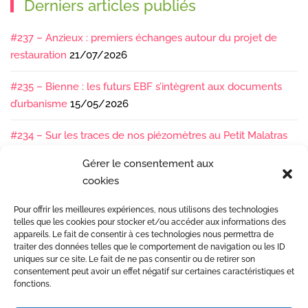
Derniers articles publiés
#237 – Anzieux : premiers échanges autour du projet de
restauration
21/07/2026
#235 – Bienne : les futurs EBF s’intègrent aux documents
d’urbanisme
15/05/2026
#234 – Sur les traces de nos piézomètres au Petit Malatras
13/05/2026
Gérer le consentement aux
cookies
#233 – Les sédiments, ça se suit en équipe !
17/04/2026
Pour offrir les meilleures expériences, nous utilisons des technologies
#232 – Sur le terrain avec l’Isère : ça bouge sous nos pieds !
telles que les cookies pour stocker et/ou accéder aux informations des
07/04/2026
appareils. Le fait de consentir à ces technologies nous permettra de
traiter des données telles que le comportement de navigation ou les ID
uniques sur ce site. Le fait de ne pas consentir ou de retirer son
consentement peut avoir un effet négatif sur certaines caractéristiques et
fonctions.