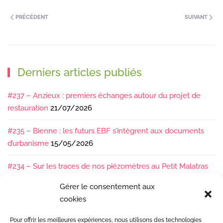
PRÉCÉDENT
SUIVANT
Derniers articles publiés
#237 – Anzieux : premiers échanges autour du projet de
restauration
21/07/2026
#235 – Bienne : les futurs EBF s’intègrent aux documents
d’urbanisme
15/05/2026
#234 – Sur les traces de nos piézomètres au Petit Malatras
13/05/2026
Gérer le consentement aux
cookies
#233 – Les sédiments, ça se suit en équipe !
17/04/2026
Pour offrir les meilleures expériences, nous utilisons des technologies