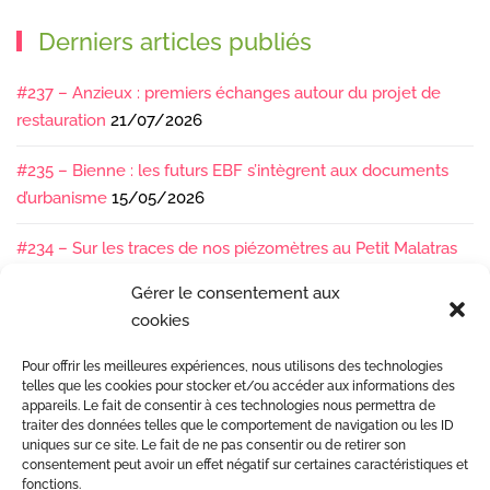
Derniers articles publiés
#237 – Anzieux : premiers échanges autour du projet de
restauration
21/07/2026
#235 – Bienne : les futurs EBF s’intègrent aux documents
d’urbanisme
15/05/2026
#234 – Sur les traces de nos piézomètres au Petit Malatras
13/05/2026
Gérer le consentement aux
cookies
#233 – Les sédiments, ça se suit en équipe !
17/04/2026
Pour offrir les meilleures expériences, nous utilisons des technologies
#232 – Sur le terrain avec l’Isère : ça bouge sous nos pieds !
telles que les cookies pour stocker et/ou accéder aux informations des
07/04/2026
appareils. Le fait de consentir à ces technologies nous permettra de
traiter des données telles que le comportement de navigation ou les ID
uniques sur ce site. Le fait de ne pas consentir ou de retirer son
consentement peut avoir un effet négatif sur certaines caractéristiques et
fonctions.