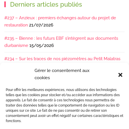
Derniers articles publiés
#237 – Anzieux : premiers échanges autour du projet de
restauration
21/07/2026
#235 – Bienne : les futurs EBF s’intègrent aux documents
d’urbanisme
15/05/2026
#234 – Sur les traces de nos piézomètres au Petit Malatras
13/05/2026
Gérer le consentement aux
cookies
#233 – Les sédiments, ça se suit en équipe !
17/04/2026
Pour offrir les meilleures expériences, nous utilisons des technologies
#232 – Sur le terrain avec l’Isère : ça bouge sous nos pieds !
telles que les cookies pour stocker et/ou accéder aux informations des
07/04/2026
appareils. Le fait de consentir à ces technologies nous permettra de
traiter des données telles que le comportement de navigation ou les ID
uniques sur ce site. Le fait de ne pas consentir ou de retirer son
consentement peut avoir un effet négatif sur certaines caractéristiques et
fonctions.