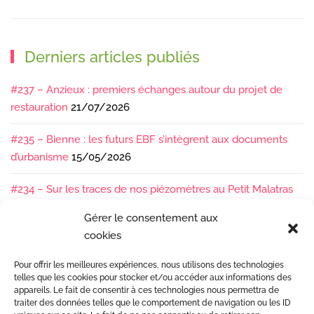
Derniers articles publiés
#237 – Anzieux : premiers échanges autour du projet de
restauration
21/07/2026
#235 – Bienne : les futurs EBF s’intègrent aux documents
d’urbanisme
15/05/2026
#234 – Sur les traces de nos piézomètres au Petit Malatras
13/05/2026
Gérer le consentement aux
cookies
#233 – Les sédiments, ça se suit en équipe !
17/04/2026
Pour offrir les meilleures expériences, nous utilisons des technologies
#232 – Sur le terrain avec l’Isère : ça bouge sous nos pieds !
telles que les cookies pour stocker et/ou accéder aux informations des
07/04/2026
appareils. Le fait de consentir à ces technologies nous permettra de
traiter des données telles que le comportement de navigation ou les ID