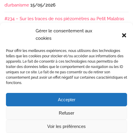
d’urbanisme
15/05/2026
#234 – Sur les traces de nos piézomètres au Petit Malatras
13/05/2026
Gérer le consentement aux
cookies
#233 – Les sédiments, ça se suit en équipe !
17/04/2026
Pour offrir les meilleures expériences, nous utilisons des technologies
#232 – Sur le terrain avec l’Isère : ça bouge sous nos pieds !
telles que les cookies pour stocker et/ou accéder aux informations des
07/04/2026
appareils. Le fait de consentir à ces technologies nous permettra de
traiter des données telles que le comportement de navigation ou les ID
uniques sur ce site. Le fait de ne pas consentir ou de retirer son
consentement peut avoir un effet négatif sur certaines caractéristiques et
fonctions.
Accepter
Etudes et gestion des rivières
Refuser
Mentions Légales
© Copyright 2017 Dynamique Hydro •
Voir les préférences
Conception site web Agence Citron Zébré à Valence