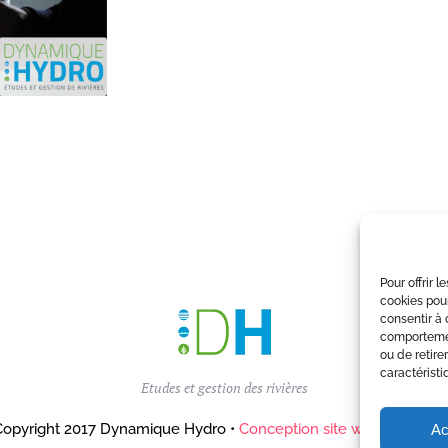
Pour offrir 
cookies pour
consentir à 
comportement
ou de retire
caractéristi
Etudes et gestion des rivières
opyright 2017 Dynamique Hydro •
Conception site web Agence C
Ac