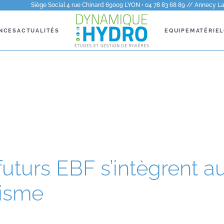
Siège Social 4 rue Chinard 69009 LYON • 04 78 83 68 89 // Annecy La 
NCES
ACTUALITÉS
EQUIPE
MATÉRIEL
futurs EBF s’intègrent a
isme