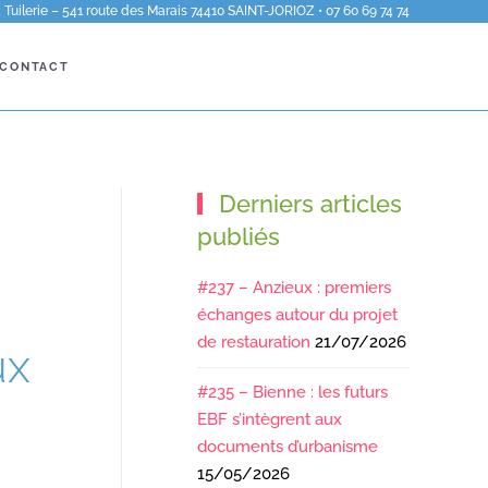
Tuilerie – 541 route des Marais 74410 SAINT-JORIOZ • 07 60 69 74 74
CONTACT
Derniers articles
publiés
#237 – Anzieux : premiers
échanges autour du projet
de restauration
21/07/2026
ux
#235 – Bienne : les futurs
EBF s’intègrent aux
documents d’urbanisme
15/05/2026