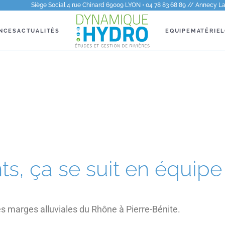
Siège Social 4 rue Chinard 69009 LYON • 04 78 83 68 89 // Annecy La 
NCES
ACTUALITÉS
EQUIPE
MATÉRIEL
s, ça se suit en équipe 
es marges alluviales du Rhône à Pierre-Bénite.