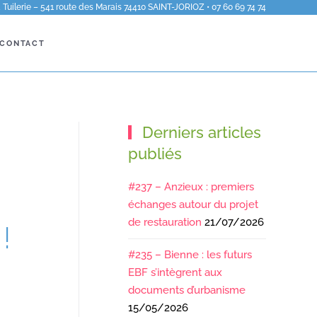
Tuilerie – 541 route des Marais 74410 SAINT-JORIOZ • 07 60 69 74 74
CONTACT
Derniers articles
publiés
#237 – Anzieux : premiers
échanges autour du projet
de restauration
21/07/2026
!
#235 – Bienne : les futurs
EBF s’intègrent aux
documents d’urbanisme
15/05/2026