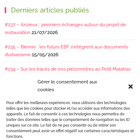
Derniers articles publiés
#237 – Anzieux : premiers échanges autour du projet de
restauration
21/07/2026
#235 – Bienne : les futurs EBF s’intègrent aux documents
d’urbanisme
15/05/2026
#234 – Sur les traces de nos piézomètres au Petit Malatras
13/05/2026
Gérer le consentement aux
cookies
#233 – Les sédiments, ça se suit en équipe !
17/04/2026
Pour offrir les meilleures expériences, nous utilisons des technologies
#232 – Sur le terrain avec l’Isère : ça bouge sous nos pieds !
telles que les cookies pour stocker et/ou accéder aux informations des
07/04/2026
appareils. Le fait de consentir à ces technologies nous permettra de
traiter des données telles que le comportement de navigation ou les ID
uniques sur ce site. Le fait de ne pas consentir ou de retirer son
consentement peut avoir un effet négatif sur certaines caractéristiques et
fonctions.