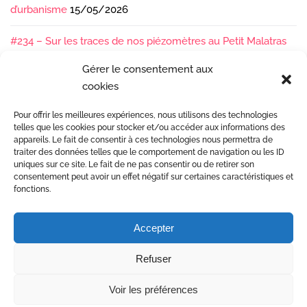
d’urbanisme
15/05/2026
#234 – Sur les traces de nos piézomètres au Petit Malatras
13/05/2026
Gérer le consentement aux
cookies
#233 – Les sédiments, ça se suit en équipe !
17/04/2026
Pour offrir les meilleures expériences, nous utilisons des technologies
#232 – Sur le terrain avec l’Isère : ça bouge sous nos pieds !
telles que les cookies pour stocker et/ou accéder aux informations des
07/04/2026
appareils. Le fait de consentir à ces technologies nous permettra de
traiter des données telles que le comportement de navigation ou les ID
uniques sur ce site. Le fait de ne pas consentir ou de retirer son
consentement peut avoir un effet négatif sur certaines caractéristiques et
fonctions.
Accepter
Etudes et gestion des rivières
Refuser
Mentions Légales
© Copyright 2017 Dynamique Hydro •
Voir les préférences
Conception site web Agence Citron Zébré à Valence