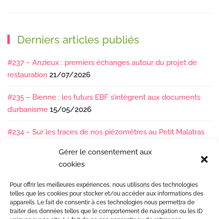
Derniers articles publiés
#237 – Anzieux : premiers échanges autour du projet de
restauration
21/07/2026
#235 – Bienne : les futurs EBF s’intègrent aux documents
d’urbanisme
15/05/2026
#234 – Sur les traces de nos piézomètres au Petit Malatras
13/05/2026
Gérer le consentement aux
cookies
#233 – Les sédiments, ça se suit en équipe !
17/04/2026
Pour offrir les meilleures expériences, nous utilisons des technologies
#232 – Sur le terrain avec l’Isère : ça bouge sous nos pieds !
telles que les cookies pour stocker et/ou accéder aux informations des
07/04/2026
appareils. Le fait de consentir à ces technologies nous permettra de
traiter des données telles que le comportement de navigation ou les ID