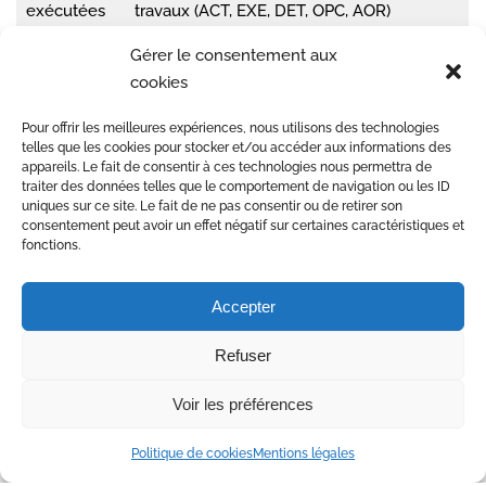
exécutées
travaux (ACT, EXE, DET, OPC, AOR)
Période
2022 – 2023
Gérer le consentement aux
cookies
Pour offrir les meilleures expériences, nous utilisons des technologies
Retrouvez toutes nos références en conception et mise en
telles que les cookies pour stocker et/ou accéder aux informations des
œuvre
ici
appareils. Le fait de consentir à ces technologies nous permettra de
traiter des données telles que le comportement de navigation ou les ID
uniques sur ce site. Le fait de ne pas consentir ou de retirer son
consentement peut avoir un effet négatif sur certaines caractéristiques et
fonctions.
Accepter
1
2
Refuser
Voir les préférences
Derniers articles publiés
Politique de cookies
Mentions légales
#237 – Anzieux : premiers échanges autour du projet de