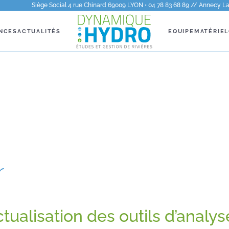
Siège Social 4 rue Chinard 69009 LYON • 04 78 83 68 89 // Annecy La 
NCES
ACTUALITÉS
EQUIPE
MATÉRIEL
r
tualisation des outils d’analys