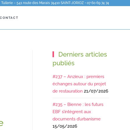
Tuilerie – 541 route des Marais 74410 SAINT-JORIOZ • 07 60 69 74 74
CONTACT
Derniers articles
publiés
#237 – Anzieux : premiers
échanges autour du projet
de restauration
21/07/2026
#235 – Bienne : les futurs
EBF s’intègrent aux
documents d’urbanisme
e
15/05/2026