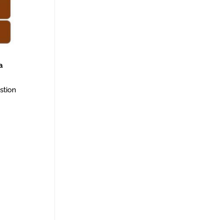
a
stion