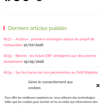
Derniers articles publiés
#237 – Anzieux : premiers échanges autour du projet de
restauration
21/07/2026
#235 – Bienne : les futurs EBF s’intègrent aux documents
d’urbanisme
15/05/2026
#234 – Sur les traces de nos piézomètres au Petit Malatras
13/05/2026
Gérer le consentement aux
cookies
#233 – Les sédiments, ça se suit en équipe !
17/04/2026
Pour offrir les meilleures expériences, nous utilisons des technologies
#232 – Sur le terrain avec l’Isère : ça bouge sous nos pieds !
telles que les cookies pour stocker et/ou accéder aux informations des