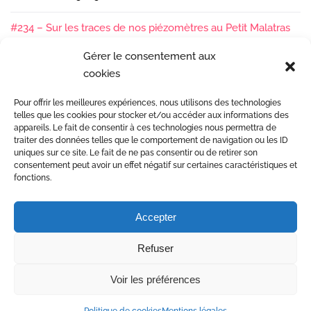
#234 – Sur les traces de nos piézomètres au Petit Malatras
13/05/2026
Gérer le consentement aux
cookies
#233 – Les sédiments, ça se suit en équipe !
17/04/2026
Pour offrir les meilleures expériences, nous utilisons des technologies
#232 – Sur le terrain avec l’Isère : ça bouge sous nos pieds !
telles que les cookies pour stocker et/ou accéder aux informations des
07/04/2026
appareils. Le fait de consentir à ces technologies nous permettra de
traiter des données telles que le comportement de navigation ou les ID
uniques sur ce site. Le fait de ne pas consentir ou de retirer son
consentement peut avoir un effet négatif sur certaines caractéristiques et
fonctions.
Accepter
Etudes et gestion des rivières
Refuser
Mentions Légales
© Copyright 2017 Dynamique Hydro •
Voir les préférences
Conception site web Agence Citron Zébré à Valence