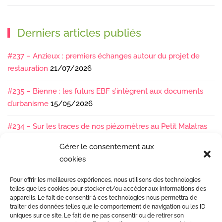
Derniers articles publiés
#237 – Anzieux : premiers échanges autour du projet de
restauration
21/07/2026
#235 – Bienne : les futurs EBF s’intègrent aux documents
d’urbanisme
15/05/2026
#234 – Sur les traces de nos piézomètres au Petit Malatras
13/05/2026
Gérer le consentement aux
cookies
#233 – Les sédiments, ça se suit en équipe !
17/04/2026
Pour offrir les meilleures expériences, nous utilisons des technologies
#232 – Sur le terrain avec l’Isère : ça bouge sous nos pieds !
telles que les cookies pour stocker et/ou accéder aux informations des
07/04/2026
appareils. Le fait de consentir à ces technologies nous permettra de
traiter des données telles que le comportement de navigation ou les ID
uniques sur ce site. Le fait de ne pas consentir ou de retirer son