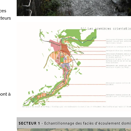
ces
cteurs
sont à