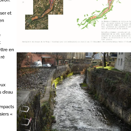
iron.
ser et
en
e
t
ettre en
 ré
eux
 d’eau
impacts
iers «