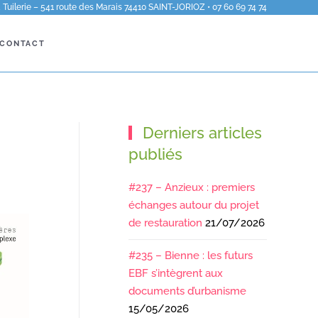
Tuilerie – 541 route des Marais 74410 SAINT-JORIOZ • 07 60 69 74 74
CONTACT
Derniers articles
publiés
#237 – Anzieux : premiers
échanges autour du projet
de restauration
21/07/2026
#235 – Bienne : les futurs
EBF s’intègrent aux
documents d’urbanisme
15/05/2026