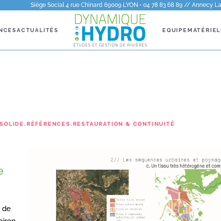
Siège Social 4 rue Chinard 69009 LYON • 04 78 83 68 89 // Annecy La 
NCES
ACTUALITÉS
EQUIPE
MATÉRIEL
SOLIDE
,
RÉFÉRENCES
,
RESTAURATION & CONTINUITÉ
e
t de