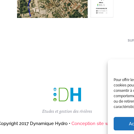
SUI
Pour offrir 
cookies pour
consentir à 
comportement
ou de retire
caractéristi
Etudes et gestion des rivières
opyright 2017 Dynamique Hydro •
Conception site web Agence C
Ac