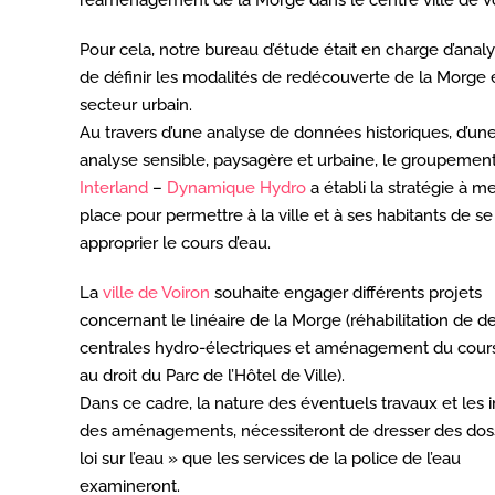
réaménagement de la Morge dans le centre ville de Vo
Pour cela, notre bureau d’étude était en charge d’analy
de définir les modalités de redécouverte de la Morge 
secteur urbain.
Au travers d’une analyse de données historiques, d’un
analyse sensible, paysagère et urbaine, le groupemen
Interland
–
Dynamique Hydro
a établi la stratégie à m
place pour permettre à la ville et à ses habitants de se
approprier le cours d’eau.
La
ville de Voiron
souhaite engager différents projets
concernant le linéaire de la Morge (réhabilitation de d
centrales hydro-électriques et aménagement du cours
au droit du Parc de l’Hôtel de Ville).
Dans ce cadre, la nature des éventuels travaux et les 
des aménagements, nécessiteront de dresser des doss
loi sur l’eau » que les services de la police de l’eau
examineront.