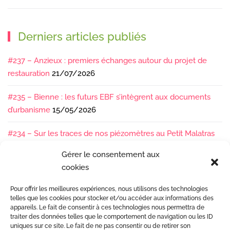
Derniers articles publiés
#237 – Anzieux : premiers échanges autour du projet de
restauration
21/07/2026
#235 – Bienne : les futurs EBF s’intègrent aux documents
d’urbanisme
15/05/2026
#234 – Sur les traces de nos piézomètres au Petit Malatras
13/05/2026
Gérer le consentement aux
cookies
#233 – Les sédiments, ça se suit en équipe !
17/04/2026
Pour offrir les meilleures expériences, nous utilisons des technologies
#232 – Sur le terrain avec l’Isère : ça bouge sous nos pieds !
telles que les cookies pour stocker et/ou accéder aux informations des
07/04/2026
appareils. Le fait de consentir à ces technologies nous permettra de
traiter des données telles que le comportement de navigation ou les ID
uniques sur ce site. Le fait de ne pas consentir ou de retirer son