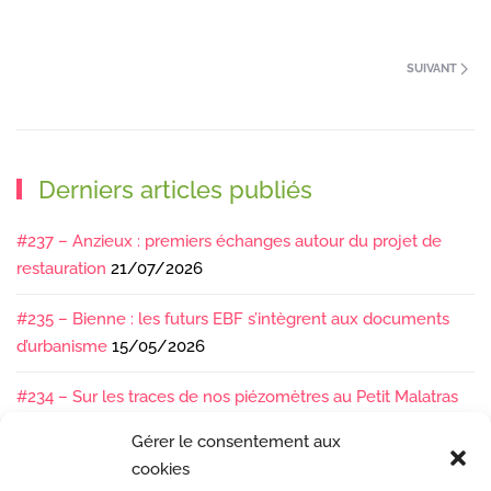
SUIVANT
Derniers articles publiés
#237 – Anzieux : premiers échanges autour du projet de
restauration
21/07/2026
#235 – Bienne : les futurs EBF s’intègrent aux documents
d’urbanisme
15/05/2026
#234 – Sur les traces de nos piézomètres au Petit Malatras
13/05/2026
Gérer le consentement aux
cookies
#233 – Les sédiments, ça se suit en équipe !
17/04/2026