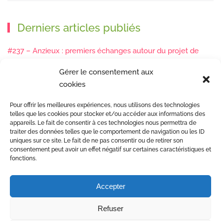
Derniers articles publiés
#237 – Anzieux : premiers échanges autour du projet de
restauration
21/07/2026
Gérer le consentement aux
cookies
#235 – Bienne : les futurs EBF s’intègrent aux documents
d’urbanisme
15/05/2026
Pour offrir les meilleures expériences, nous utilisons des technologies
telles que les cookies pour stocker et/ou accéder aux informations des
#234 – Sur les traces de nos piézomètres au Petit Malatras
appareils. Le fait de consentir à ces technologies nous permettra de
traiter des données telles que le comportement de navigation ou les ID
13/05/2026
uniques sur ce site. Le fait de ne pas consentir ou de retirer son
consentement peut avoir un effet négatif sur certaines caractéristiques et
#233 – Les sédiments, ça se suit en équipe !
17/04/2026
fonctions.
#232 – Sur le terrain avec l’Isère : ça bouge sous nos pieds !
Accepter
07/04/2026
Refuser