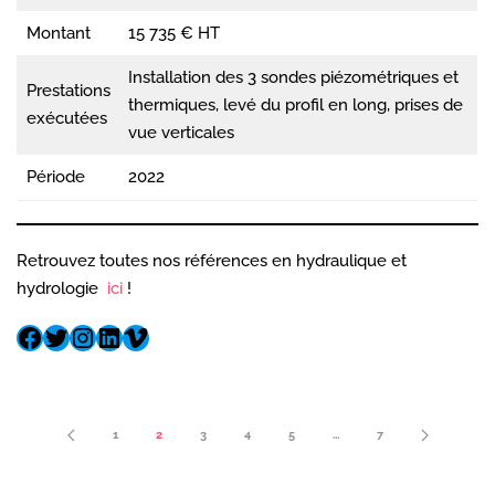
Montant
15 735 € HT
Installation des 3 sondes piézométriques et
Prestations
thermiques, levé du profil en long, prises de
exécutées
vue verticales
Période
2022
Retrouvez toutes nos références en hydraulique et
hydrologie
ici
!
1
2
3
4
5
…
7