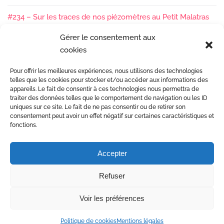
#234 – Sur les traces de nos piézomètres au Petit Malatras
13/05/2026
Gérer le consentement aux
cookies
#233 – Les sédiments, ça se suit en équipe !
17/04/2026
Pour offrir les meilleures expériences, nous utilisons des technologies
#232 – Sur le terrain avec l’Isère : ça bouge sous nos pieds !
telles que les cookies pour stocker et/ou accéder aux informations des
07/04/2026
appareils. Le fait de consentir à ces technologies nous permettra de
traiter des données telles que le comportement de navigation ou les ID
uniques sur ce site. Le fait de ne pas consentir ou de retirer son
consentement peut avoir un effet négatif sur certaines caractéristiques et
fonctions.
Accepter
Etudes et gestion des rivières
Refuser
Mentions Légales
© Copyright 2017 Dynamique Hydro •
Voir les préférences
Conception site web Agence Citron Zébré à Valence
Politique de cookies
Mentions légales