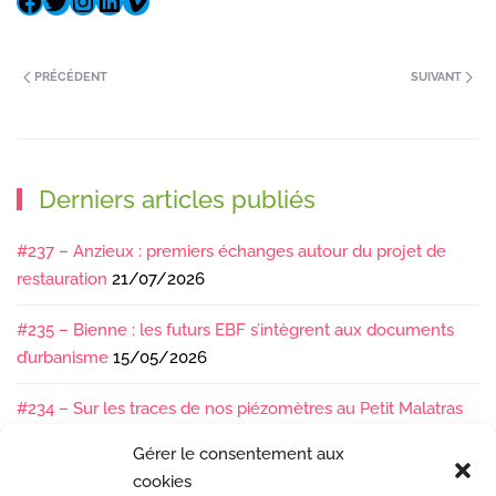
PRÉCÉDENT
SUIVANT
Derniers articles publiés
#237 – Anzieux : premiers échanges autour du projet de
restauration
21/07/2026
#235 – Bienne : les futurs EBF s’intègrent aux documents
d’urbanisme
15/05/2026
#234 – Sur les traces de nos piézomètres au Petit Malatras
13/05/2026
Gérer le consentement aux
cookies
#233 – Les sédiments, ça se suit en équipe !
17/04/2026