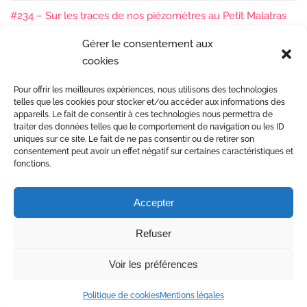
#234 – Sur les traces de nos piézomètres au Petit Malatras
13/05/2026
Gérer le consentement aux
cookies
#233 – Les sédiments, ça se suit en équipe !
17/04/2026
Pour offrir les meilleures expériences, nous utilisons des technologies
#232 – Sur le terrain avec l’Isère : ça bouge sous nos pieds !
telles que les cookies pour stocker et/ou accéder aux informations des
07/04/2026
appareils. Le fait de consentir à ces technologies nous permettra de
traiter des données telles que le comportement de navigation ou les ID
uniques sur ce site. Le fait de ne pas consentir ou de retirer son
consentement peut avoir un effet négatif sur certaines caractéristiques et
fonctions.
Accepter
Etudes et gestion des rivières
Refuser
Mentions Légales
© Copyright 2017 Dynamique Hydro •
Voir les préférences
Conception site web Agence Citron Zébré à Valence
Politique de cookies
Mentions légales