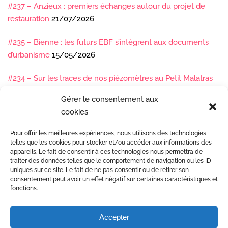
#237 – Anzieux : premiers échanges autour du projet de
restauration
21/07/2026
#235 – Bienne : les futurs EBF s’intègrent aux documents
d’urbanisme
15/05/2026
#234 – Sur les traces de nos piézomètres au Petit Malatras
13/05/2026
Gérer le consentement aux
cookies
#233 – Les sédiments, ça se suit en équipe !
17/04/2026
Pour offrir les meilleures expériences, nous utilisons des technologies
#232 – Sur le terrain avec l’Isère : ça bouge sous nos pieds !
telles que les cookies pour stocker et/ou accéder aux informations des
07/04/2026
appareils. Le fait de consentir à ces technologies nous permettra de
traiter des données telles que le comportement de navigation ou les ID
uniques sur ce site. Le fait de ne pas consentir ou de retirer son
consentement peut avoir un effet négatif sur certaines caractéristiques et
fonctions.
Accepter