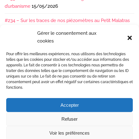
d’urbanisme
15/05/2026
#234 – Sur les traces de nos piézomètres au Petit Malatras
13/05/2026
Gérer le consentement aux
cookies
#233 – Les sédiments, ça se suit en équipe !
17/04/2026
Pour offrir les meilleures expériences, nous utilisons des technologies
#232 – Sur le terrain avec l’Isère : ça bouge sous nos pieds !
telles que les cookies pour stocker et/ou accéder aux informations des
07/04/2026
appareils. Le fait de consentir à ces technologies nous permettra de
traiter des données telles que le comportement de navigation ou les ID
uniques sur ce site. Le fait de ne pas consentir ou de retirer son
consentement peut avoir un effet négatif sur certaines caractéristiques et
fonctions.
Accepter
Etudes et gestion des rivières
Refuser
Mentions Légales
© Copyright 2017 Dynamique Hydro •
Voir les préférences